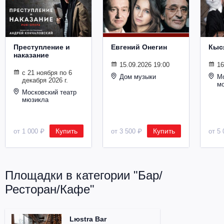
Металл
Преступление и
Евгений Онегин
Кыс
наказание
15.09.2026 19:00
16
с 21 ноября по 6
Дом музыки
Мо
декабря 2026 г.
м
Московский театр
мюзикла
Купить
Купить
от 1 000 ₽
от 3 500 ₽
от 5 
Площадки в категории "Бар/
Ресторан/Кафе"
Lюstra Bar