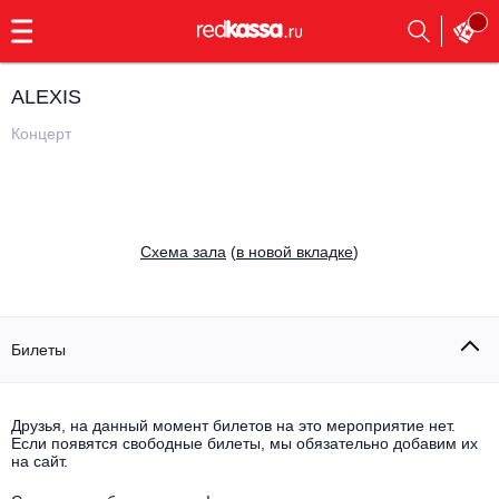
с
9:00
до
23:00
ALEXIS
Заказать
обратный
Концерт
звонок
Главная
Все события
Выбрать мероприятие
Инди
Cхема зала
(
в новой вкладке
)
Все события
Как купить
Электронная музыка
Rap, hip-hop, RnB
Билеты
Все события
Контакты
Панк
Поэтический вечер
Друзья, на данный момент билетов на это мероприятие нет.
Если появятся свободные билеты, мы обязательно добавим их
Все события
Выбрать другой город
Концерты на теплоходе
на сайт.
Опера