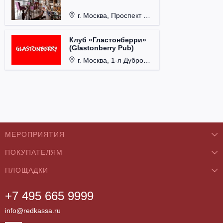
г. Москва, Проспект 60-летия Октября, д. 27.
Клуб «Гластонберри»
(Glastonberry Pub)
г. Москва, 1-я Дубровская ул., д. 13А, стр. 1.
МЕРОПРИЯТИЯ
ПОКУПАТЕЛЯМ
Концерты
ПЛОЩАДКИ
О нас
Классика
+7 495 665 9999
Бар/Ресторан/Кафе
Как купить
Театры
info@redkassa.ru
Клуб
Возврат билетов
Фестивали