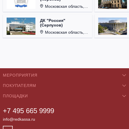
Московская область, г. Королёв, ул. Терешковой, д. 1.
ДК "Россия"
(Серпухов)
Московская область, г. Серпухов, ул. Советская, д. 90.
МЕРОПРИЯТИЯ
ПОКУПАТЕЛЯМ
Концерты
ПЛОЩАДКИ
О нас
Классика
+7 495 665 9999
Бар/Ресторан/Кафе
Как купить
Театры
info@redkassa.ru
Клуб
Возврат билетов
Фестивали