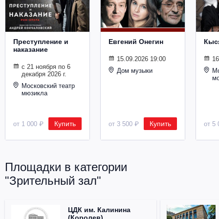
Металл
Преступление и
Евгений Онегин
Кыс
наказание
15.09.2026 19:00
16
с 21 ноября по 6
Дом музыки
Мо
декабря 2026 г.
м
Московский театр
мюзикла
Купить
Купить
от 1 000 ₽
от 3 500 ₽
от 5 
Площадки в категории
"Зрительный зал"
ЦДК им. Калинина
(Королев)