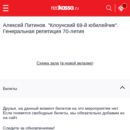
с
9:00
до
23:00
Алексей Питинов. "Клоунский 69-й юбилейчик".
Заказать
Генеральная репетиция 70-летия
обратный
звонок
Главная
Все события
Выбрать мероприятие
Инди
Cхема зала
(
в новой вкладке
)
Все события
Как купить
Электронная музыка
Билеты
Rap, hip-hop, RnB
Все события
Контакты
Панк
Поэтический вечер
Друзья, на данный момент билетов на это мероприятие нет.
Если появятся свободные билеты, мы обязательно добавим их
Все события
на сайт.
Выбрать другой город
Концерты на теплоходе
Опера
Следите за обновлениями!