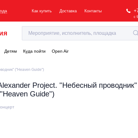
+
рода
Как купить
Доставка
Контакты
с 
ия
Детям
Куда пойти
Open Air
оводник" ("Heaven Guide")
Alexander Project. "Небесный проводник"
("Heaven Guide")
онцерт