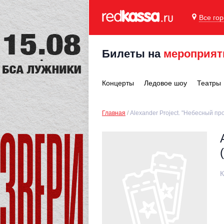
Все го
Билеты на
мероприят
Концерты
Ледовое шоу
Театры
Главная
Alexander Project. "Небесный пр
К