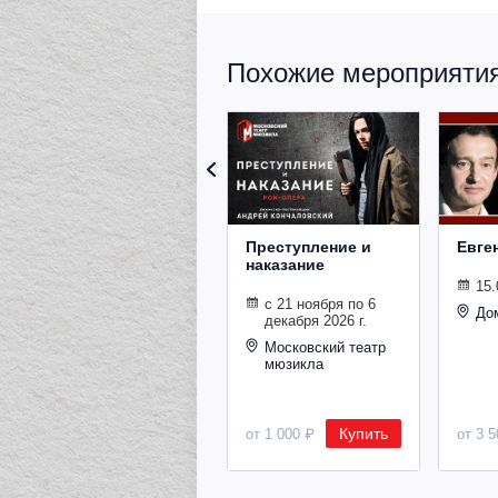
Похожие мероприятия 
Преступление и
Евге
наказание
15.
с 21 ноября по 6
До
декабря 2026 г.
Московский театр
мюзикла
Купить
от 1 000 ₽
от 3 