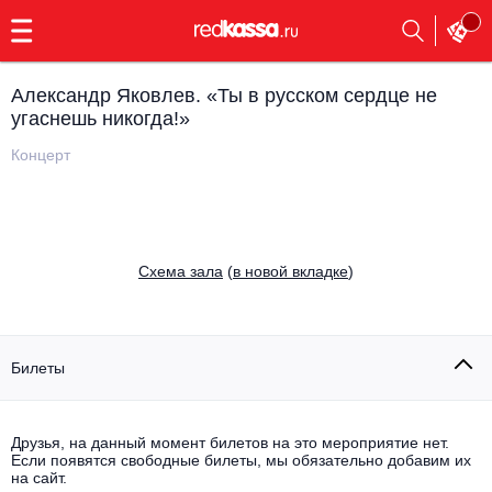
с
9:00
до
23:00
Александр Яковлев. «Ты в русском сердце не
Заказать
угаснешь никогда!»
обратный
звонок
Концерт
Главная
Все события
Выбрать мероприятие
Инди
Все события
Cхема зала
(
в новой вкладке
)
Как купить
Электронная музыка
Rap, hip-hop, RnB
Все события
Билеты
Контакты
Панк
Поэтический вечер
Все события
Друзья, на данный момент билетов на это мероприятие нет.
Выбрать другой город
Концерты на теплоходе
Если появятся свободные билеты, мы обязательно добавим их
Опера
на сайт.