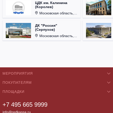
ЦДК им. Калинина
(Королев)
Московская область, г. Королёв, ул. Терешковой, д. 1.
ДК "Россия"
(Серпухов)
Московская область, г. Серпухов, ул. Советская, д. 90.
МЕРОПРИЯТИЯ
ПОКУПАТЕЛЯМ
Концерты
ПЛОЩАДКИ
О нас
Классика
+7 495 665 9999
Бар/Ресторан/Кафе
Как купить
Театры
info@redkassa.ru
Клуб