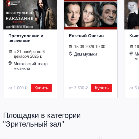
Металл
Преступление и
Евгений Онегин
Кыс
наказание
15.09.2026 19:00
16
с 21 ноября по 6
Дом музыки
Мо
декабря 2026 г.
м
Московский театр
мюзикла
Купить
Купить
от 1 000 ₽
от 3 500 ₽
от 5 
Площадки в категории
"Зрительный зал"