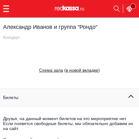
с
9:00
до
23:00
Александр Иванов и группа "Рондо"
Заказать
обратный
Концерт
звонок
Главная
Все события
Выбрать мероприятие
Инди
Cхема зала
(
в новой вкладке
)
Все события
Как купить
Электронная музыка
Rap, hip-hop, RnB
Билеты
Все события
Контакты
Панк
Поэтический вечер
Друзья, на данный момент билетов на это мероприятие нет.
Если появятся свободные билеты, мы обязательно добавим их
Все события
Выбрать другой город
Концерты на теплоходе
на сайт.
Опера