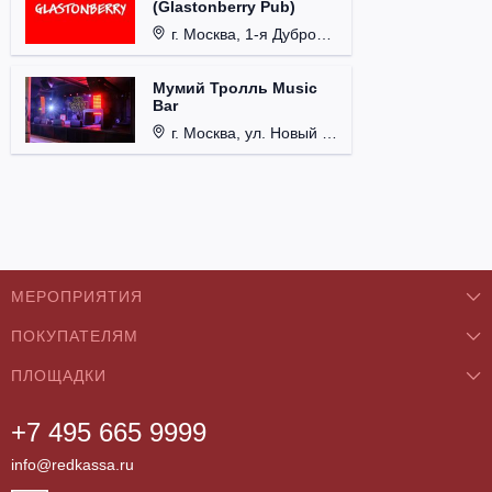
(Glastonberry Pub)
г. Москва, 1-я Дубровская ул., д. 13А, стр. 1.
Мумий Тролль Music
Bar
г. Москва, ул. Новый Арбат, д. 15.
МЕРОПРИЯТИЯ
ПОКУПАТЕЛЯМ
Концерты
ПЛОЩАДКИ
О нас
Классика
+7 495 665 9999
Бар/Ресторан/Кафе
Как купить
Театры
info@redkassa.ru
Клуб
Возврат билетов
Фестивали