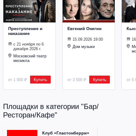
Металл
Преступление и
Евгений Онегин
Кыс
наказание
15.09.2026 19:00
16
с 21 ноября по 6
Дом музыки
Мо
декабря 2026 г.
м
Московский театр
мюзикла
Купить
Купить
от 1 000 ₽
от 3 500 ₽
от 5 
Площадки в категории "Бар/
Ресторан/Кафе"
Клуб «Гластонберри»