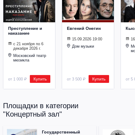
Металл
Преступление и
Евгений Онегин
Кыс
наказание
15.09.2026 19:00
16
с 21 ноября по 6
Дом музыки
Мо
декабря 2026 г.
м
Московский театр
мюзикла
Купить
Купить
от 1 000 ₽
от 3 500 ₽
от 5 
Площадки в категории
"Концертный зал"
Государственный