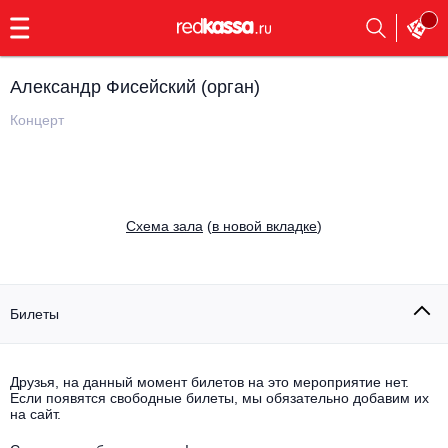
с
9:00
до
23:00
Александр Фисейский (орган)
Заказать
обратный
Концерт
звонок
Главная
Все события
Выбрать мероприятие
Инди
Cхема зала
(
в новой вкладке
)
Все события
Как купить
Электронная музыка
Rap, hip-hop, RnB
Билеты
Все события
Контакты
Панк
Поэтический вечер
Друзья, на данный момент билетов на это мероприятие нет.
Если появятся свободные билеты, мы обязательно добавим их
Все события
Выбрать другой город
Концерты на теплоходе
на сайт.
Опера