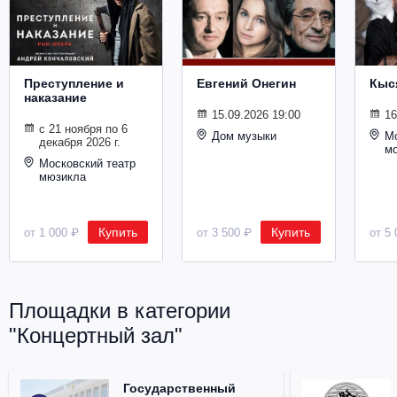
Металл
Преступление и
Евгений Онегин
Кыс
наказание
15.09.2026 19:00
16
с 21 ноября по 6
Дом музыки
Мо
декабря 2026 г.
м
Московский театр
мюзикла
Купить
Купить
от 1 000 ₽
от 3 500 ₽
от 5 
Площадки в категории
"Концертный зал"
Государственный