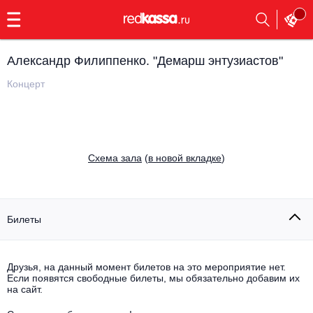
с
9:00
до
23:00
Александр Филиппенко. "Демарш энтузиастов"
Заказать
обратный
Концерт
звонок
Главная
Все события
Выбрать мероприятие
Инди
Cхема зала
(
в новой вкладке
)
Все события
Как купить
Электронная музыка
Rap, hip-hop, RnB
Билеты
Все события
Контакты
Панк
Поэтический вечер
Друзья, на данный момент билетов на это мероприятие нет.
Если появятся свободные билеты, мы обязательно добавим их
Все события
Выбрать другой город
Концерты на теплоходе
на сайт.
Опера