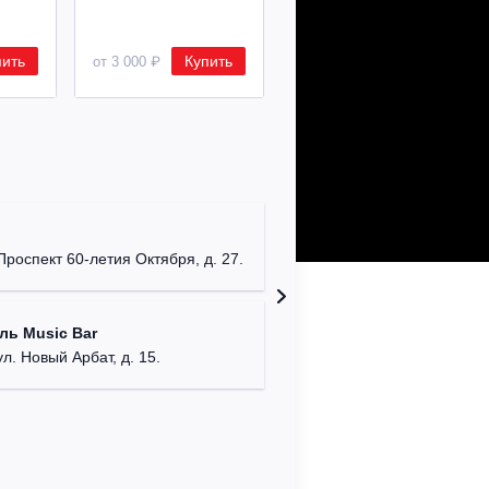
пить
Купить
Купить
от 3 000 ₽
от 8 500 ₽
Клуб "P
г. Моск
Проспект 60-летия Октября, д. 27.
Клуб "G
ль Music Bar
г. Моск
ул. Новый Арбат, д. 15.