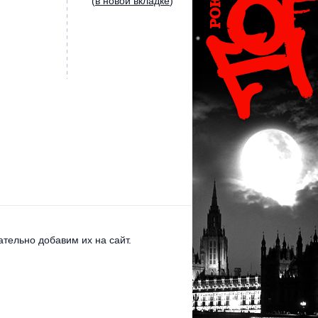
(
в новой вкладке
)
тельно добавим их на сайт.