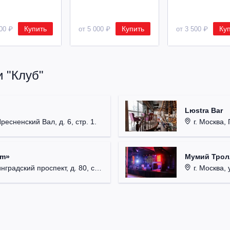
Купить
Купить
Ку
500 ₽
от 5 000 ₽
от 3 500 ₽
 "Клуб"
Lюstra Bar
Пресненский Вал, д. 6, стр. 1.
г. Москва, 
um»
Мумий Трол
радский проспект, д. 80, стр. 17.
г. Москва, 