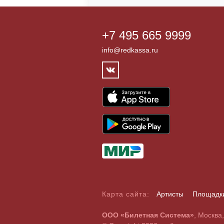
+7 495 665 9999
info@redkassa.ru
Карта сайта:
Артисты
Площадк
А
Б
В
Г
Д
Е
Ж
З
И
Й
К
Л
М
Н
О
П
Р
С
ООО «Билетная Система»
, Москва
A
B
C
D
E
F
G
H
I
J
K
L
M
N
O
P
Q
R