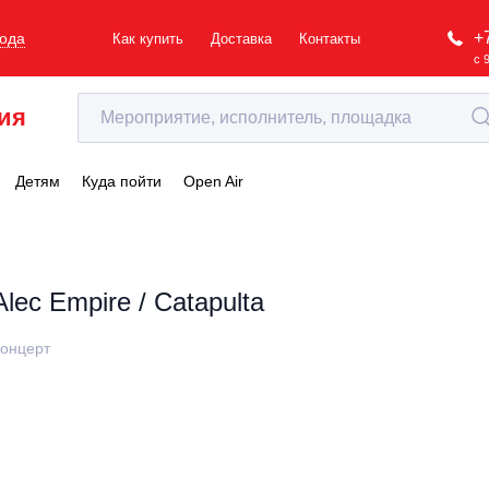
+
рода
Как купить
Доставка
Контакты
с 
ия
Детям
Куда пойти
Open Air
Alec Empire / Catapulta
онцерт