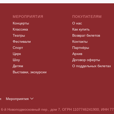
МЕРОПРИЯТИЯ
ПОКУПАТЕЛЯМ
Концерты
О нас
Классика
Как купить
Театры
Возврат билетов
Фестивали
Контакты
Спорт
Партнёры
Цирк
Архив
Шоу
Договор оферты
Детям
О поддельных билетах
Выставки, экскурсии
и
Мероприятия
Т
У
Ф
Х
Ц
Ч
Ш
Щ
Э
Ю
Я
, 6-й Новоподмосковный пер., дом 7, ОГРН 1107746241900, ИНН 
S
T
U
V
W
X
Y
Z