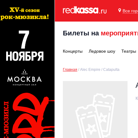
Все го
Билеты на
мероприят
Концерты
Ледовое шоу
Театры
Главная
Alec Empire / Catapulta
К