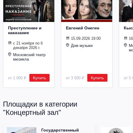
Металл
Преступление и
Евгений Онегин
Кыс
наказание
15.09.2026 19:00
16
с 21 ноября по 6
Дом музыки
Мо
декабря 2026 г.
м
Московский театр
мюзикла
Купить
Купить
от 1 000 ₽
от 3 500 ₽
от 5 
Площадки в категории
"Концертный зал"
Государственный