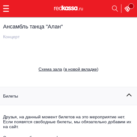
с
9:00
до
23:00
Ансамбль танца "Алан"
Заказать
обратный
Концерт
звонок
Главная
Все события
Выбрать мероприятие
Инди
Cхема зала
(
в новой вкладке
)
Все события
Как купить
Электронная музыка
Rap, hip-hop, RnB
Билеты
Все события
Контакты
Панк
Поэтический вечер
Друзья, на данный момент билетов на это мероприятие нет.
Если появятся свободные билеты, мы обязательно добавим их
Все события
Выбрать другой город
Концерты на теплоходе
на сайт.
Опера