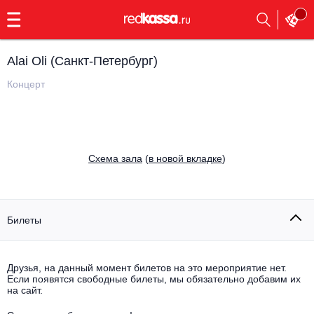
с
9:00
до
23:00
Alai Oli (Санкт-Петербург)
Заказать
обратный
Концерт
звонок
Главная
Все события
Выбрать мероприятие
Инди
Cхема зала
(
в новой вкладке
)
Все события
Как купить
Электронная музыка
Rap, hip-hop, RnB
Билеты
Все события
Контакты
Панк
Поэтический вечер
Друзья, на данный момент билетов на это мероприятие нет.
Если появятся свободные билеты, мы обязательно добавим их
Все события
Выбрать другой город
Концерты на теплоходе
на сайт.
Опера