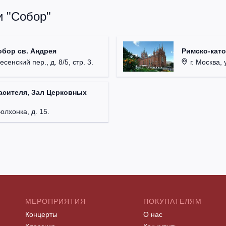
и "Собор"
обор св. Андрея
Римско-кат
есенский пер., д. 8/5, стр. 3.
г. Москва, у
асителя, Зал Церковных
Волхонка, д. 15.
МЕРОПРИЯТИЯ
ПОКУПАТЕЛЯМ
Концерты
О нас