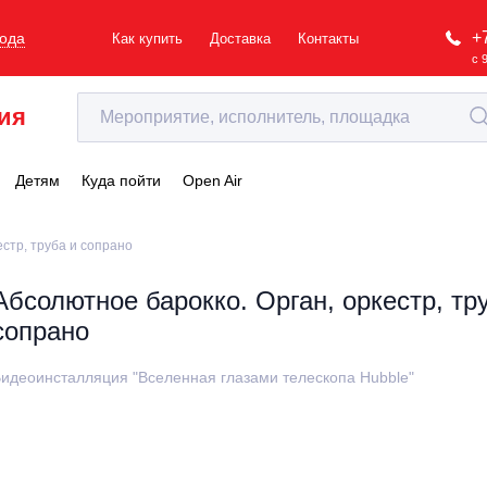
+
рода
Как купить
Доставка
Контакты
с 
ия
Детям
Куда пойти
Open Air
естр, труба и сопрано
Абсолютное барокко. Орган, оркестр, тр
сопрано
идеоинсталляция "Вселенная глазами телескопа Hubble"