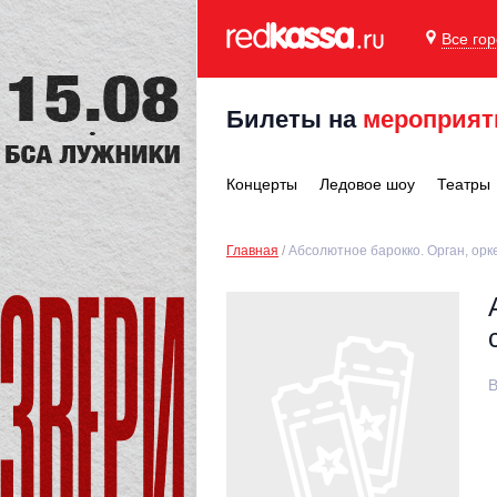
Все го
Билеты на
мероприят
Концерты
Ледовое шоу
Театры
Главная
Абсолютное барокко. Орган, орк
В