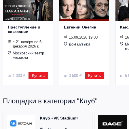
Металл
Преступление и
Евгений Онегин
Кыс
наказание
15.09.2026 19:00
16
с 21 ноября по 6
Дом музыки
Мо
декабря 2026 г.
м
Московский театр
мюзикла
Купить
Купить
от 1 000 ₽
от 3 500 ₽
от 5 
Площадки в категории "Клуб"
Клуб «VK Stadium»