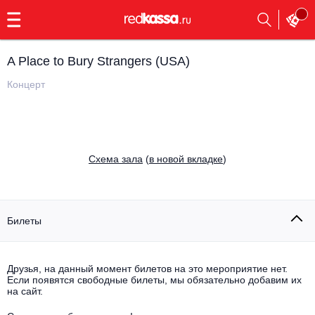
с
9:00
до
23:00
A Place to Bury Strangers (USA)
Заказать
обратный
Концерт
звонок
Главная
Все события
Выбрать мероприятие
Инди
Cхема зала
(
в новой вкладке
)
Все события
Как купить
Электронная музыка
Rap, hip-hop, RnB
Билеты
Все события
Контакты
Панк
Поэтический вечер
Друзья, на данный момент билетов на это мероприятие нет.
Если появятся свободные билеты, мы обязательно добавим их
Все события
Выбрать другой город
Концерты на теплоходе
на сайт.
Опера