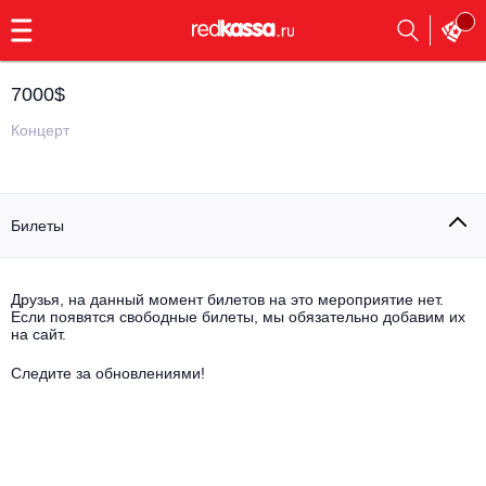
с
9:00
до
23:00
7000$
Заказать
обратный
Концерт
звонок
Главная
Все события
Билеты
Выбрать мероприятие
Инди
Все события
Как купить
Электронная музыка
Друзья, на данный момент билетов на это мероприятие нет.
Если появятся свободные билеты, мы обязательно добавим их
на сайт.
Rap, hip-hop, RnB
Все события
Следите за обновлениями!
Контакты
Панк
Поэтический вечер
Все события
Выбрать другой город
Концерты на теплоходе
Опера