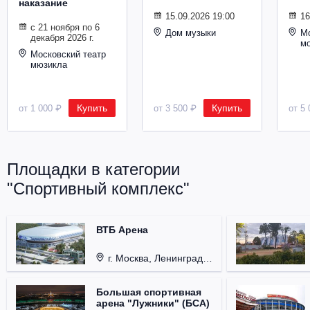
наказание
Металл
15.09.2026 19:00
16
с 21 ноября по 6
Дом музыки
Мо
декабря 2026 г.
м
Московский театр
мюзикла
Купить
Купить
от 1 000 ₽
от 3 500 ₽
от 5 
Площадки в категории
"Спортивный комплекс"
ВТБ Арена
г. Москва, Ленинградский проспект, д. 36
Большая спортивная
арена "Лужники" (БСА)