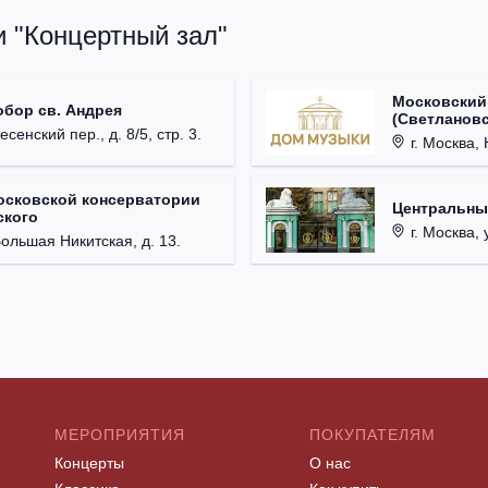
и "Концертный зал"
Московский
обор св. Андрея
(Светлановс
есенский пер., д. 8/5, стр. 3.
г. Москва, К
осковской консерватории
Центральны
ского
г. Москва, 
Большая Никитская, д. 13.
МЕРОПРИЯТИЯ
ПОКУПАТЕЛЯМ
Концерты
О нас