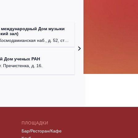
 международный Дом музыки
Клуб Ba
кий зал)
г. Моск
осмодамианская наб., д. 52, стр. 8.
Централ
й Дом ученых РАН
г. Моск
у. Пречистенка, д. 16.
ПЛОЩАДКИ
Бар/Ресторан/Кафе