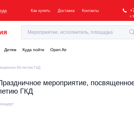
+
рода
Как купить
Доставка
Контакты
с 
ия
Детям
Куда пойти
Open Air
вященное 60-летию ГКД
Праздничное мероприятие, посвященное
летию ГКД
онцерт