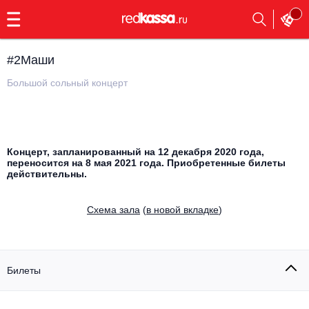
с
9:00
до
23:00
#2Маши
Заказать
обратный
Большой сольный концерт
звонок
Главная
Все события
Выбрать мероприятие
Инди
Концерт, запланированный на 12 декабря 2020 года,
переносится на 8 мая 2021 года. Приобретенные билеты
Все события
действительны.
Как купить
Электронная музыка
Cхема зала
(
в новой вкладке
)
Rap, hip-hop, RnB
Все события
Контакты
Панк
Поэтический вечер
Билеты
Все события
Выбрать другой город
Концерты на теплоходе
Опера