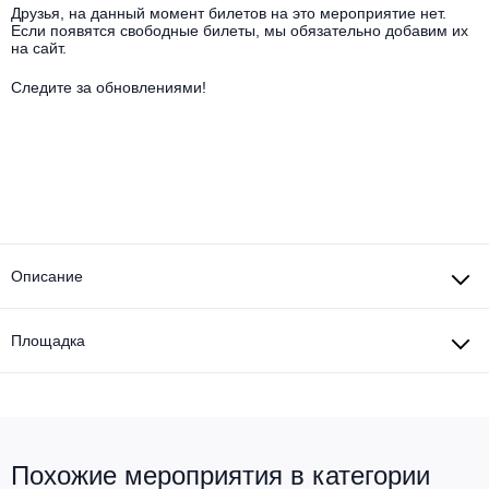
Другое для детей
Поп и эстрада
Друзья, на данный момент билетов на это мероприятие нет.
Известные актёры
Если появятся свободные билеты, мы обязательно добавим их
Все события
на сайт.
Детский концерт
Альтернатива
Комедия
Следите за обновлениями!
Детский спектакль
Классическая музыка
Все события
Творческий вечер
Детское шоу
Круиз Фест
Мюзикл, оперетта
Детский мюзикл
Open-air на ВДНХ
Балет
Описание
Джаз и блюз
Драма
Этно, фолк, кантри
Площадка
Музыкальный спектакль
Рок
Спектакль
Шансон, романс, авторская песня
Иммерсивный спектакль
Похожие мероприятия в категории