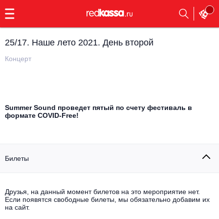
с
9:00
до
23:00
25/17. Наше лето 2021. День второй
Заказать
обратный
Концерт
звонок
Главная
Все события
Выбрать мероприятие
Инди
Summer Sound проведет пятый по счету фестиваль в
формате COVID-Free!
Все события
Как купить
Электронная музыка
Rap, hip-hop, RnB
Все события
Билеты
Контакты
Панк
Поэтический вечер
Друзья, на данный момент билетов на это мероприятие нет.
Все события
Если появятся свободные билеты, мы обязательно добавим их
Выбрать другой город
Концерты на теплоходе
Опера
на сайт.