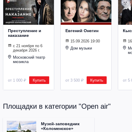
Металл
Преступление и
Евгений Онегин
Кыс
наказание
15.09.2026 19:00
16
с 21 ноября по 6
Дом музыки
Мо
декабря 2026 г.
м
Московский театр
мюзикла
Купить
Купить
от 1 000 ₽
от 3 500 ₽
от 5 
Площадки в категории "Open air"
Музей-заповедник
«Коломенское»