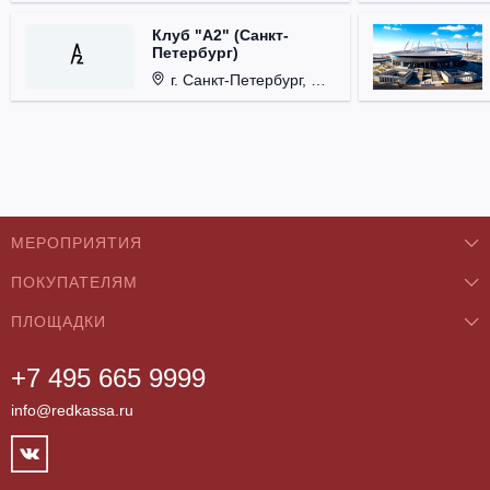
Клуб "А2" (Санкт-
Петербург)
г. Санкт-Петербург, Проспект медиков, д. 3.
МЕРОПРИЯТИЯ
ПОКУПАТЕЛЯМ
Концерты
ПЛОЩАДКИ
О нас
Классика
+7 495 665 9999
Бар/Ресторан/Кафе
Как купить
Театры
info@redkassa.ru
Клуб
Возврат билетов
Фестивали
Концертный зал
Контакты
Спорт