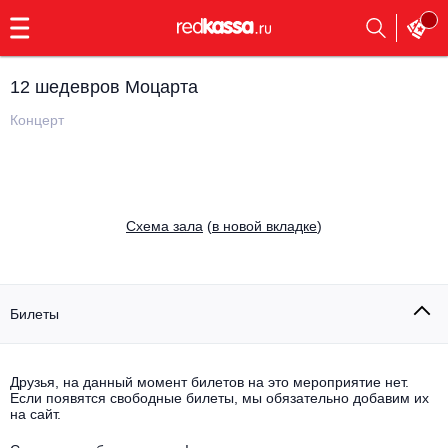
с
9:00
до
23:00
12 шедевров Моцарта
Заказать
обратный
Концерт
звонок
Главная
Все события
Выбрать мероприятие
Инди
Cхема зала
(
в новой вкладке
)
Все события
Как купить
Электронная музыка
Rap, hip-hop, RnB
Билеты
Все события
Контакты
Панк
Поэтический вечер
Друзья, на данный момент билетов на это мероприятие нет.
Если появятся свободные билеты, мы обязательно добавим их
Все события
Выбрать другой город
Концерты на теплоходе
на сайт.
Опера