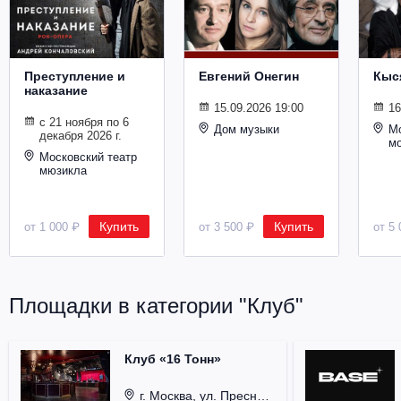
Металл
Преступление и
Евгений Онегин
Кыс
наказание
15.09.2026 19:00
16
с 21 ноября по 6
Дом музыки
Мо
декабря 2026 г.
м
Московский театр
мюзикла
Купить
Купить
от 1 000 ₽
от 3 500 ₽
от 5 
Площадки в категории "Клуб"
Клуб «16 Тонн»
г. Москва, ул. Пресненский Вал, д. 6, стр. 1.