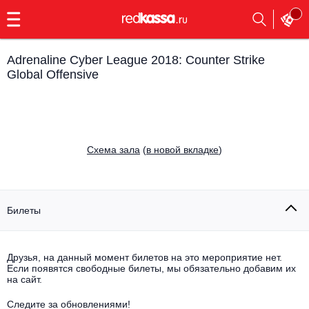
с
9:00
до
23:00
Adrenaline Cyber League 2018: Counter Strike
Заказать
Global Offensive
обратный
звонок
Главная
Все события
Выбрать мероприятие
Инди
Cхема зала
(
в новой вкладке
)
Все события
Как купить
Электронная музыка
Билеты
Rap, hip-hop, RnB
Все события
Контакты
Панк
Поэтический вечер
Друзья, на данный момент билетов на это мероприятие нет.
Если появятся свободные билеты, мы обязательно добавим их
Все события
на сайт.
Выбрать другой город
Концерты на теплоходе
Опера
Следите за обновлениями!