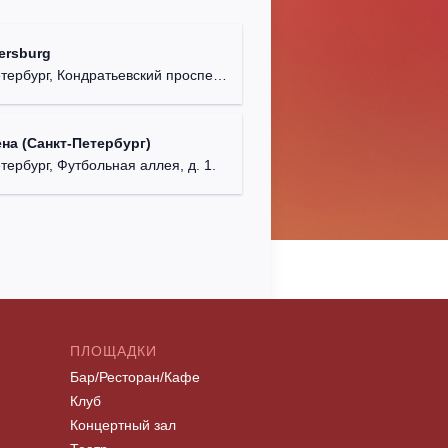
Aurora C
ersburg
г. Санкт
рбург, Кондратьевский проспект, д. 44.
на (Санкт-Петербург)
тербург, Футбольная аллея, д. 1.
ПЛОЩАДКИ
Бар/Ресторан/Кафе
Клуб
Концертный зал