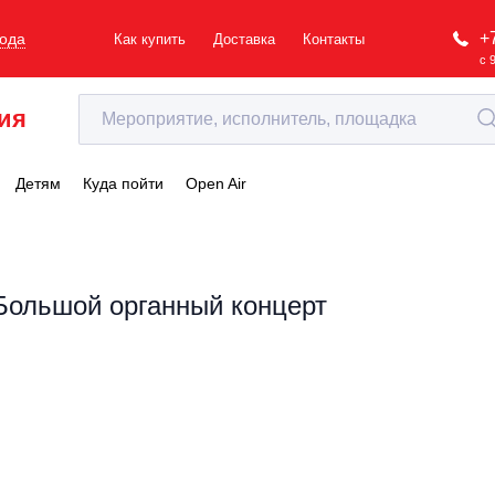
+
рода
Как купить
Доставка
Контакты
с 
ия
Детям
Куда пойти
Open Air
Большой органный концерт