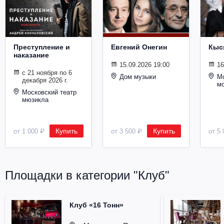
Металл
Преступление и
Евгений Онегин
Кыс
наказание
15.09.2026 19:00
16
с 21 ноября по 6
Дом музыки
Мо
декабря 2026 г.
м
Московский театр
мюзикла
Купить
Купить
от 1 000 ₽
от 3 500 ₽
от 5 
Площадки в категории "Клуб"
Клуб «16 Тонн»