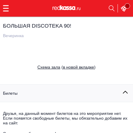
с
9:00
до
23:00
БОЛЬШАЯ DISCOTEKA 90!
Заказать
обратный
Вечеринка
звонок
Главная
Все события
Выбрать мероприятие
Инди
Cхема зала
(
в новой вкладке
)
Все события
Как купить
Электронная музыка
Rap, hip-hop, RnB
Билеты
Все события
Контакты
Панк
Поэтический вечер
Друзья, на данный момент билетов на это мероприятие нет.
Если появятся свободные билеты, мы обязательно добавим их
Все события
Выбрать другой город
Концерты на теплоходе
на сайт.
Опера