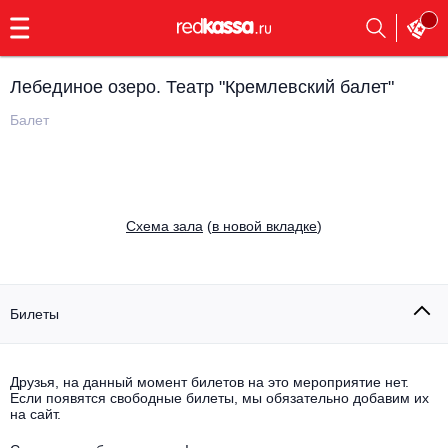
с
9:00
до
23:00
Лебединое озеро. Театр "Кремлевский балет"
Заказать
обратный
Балет
звонок
Главная
Все события
Выбрать мероприятие
Инди
Cхема зала
(
в новой вкладке
)
Все события
Как купить
Электронная музыка
Rap, hip-hop, RnB
Билеты
Все события
Контакты
Панк
Поэтический вечер
Друзья, на данный момент билетов на это мероприятие нет.
Если появятся свободные билеты, мы обязательно добавим их
Все события
Выбрать другой город
Концерты на теплоходе
на сайт.
Опера