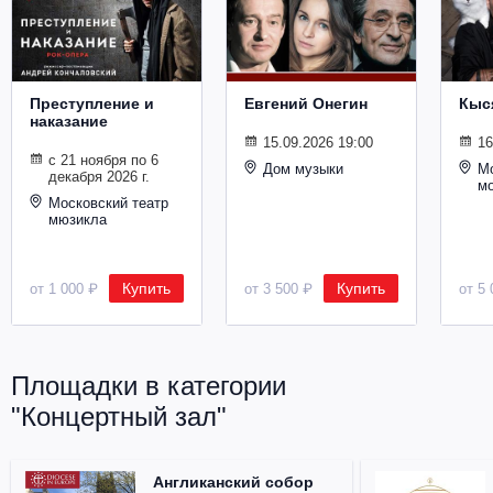
Металл
Преступление и
Евгений Онегин
Кыс
наказание
15.09.2026 19:00
16
с 21 ноября по 6
Дом музыки
Мо
декабря 2026 г.
м
Московский театр
мюзикла
Купить
Купить
от 1 000 ₽
от 3 500 ₽
от 5 
Площадки в категории
"Концертный зал"
Англиканский собор