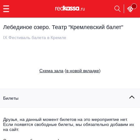
с
9:00
до
23:00
Лебединое озеро. Театр "Кремлевский балет"
Заказать
обратный
IX Фестиваль балета в Кремле
звонок
Главная
Все события
Выбрать мероприятие
Инди
Cхема зала
(
в новой вкладке
)
Все события
Как купить
Электронная музыка
Rap, hip-hop, RnB
Билеты
Все события
Контакты
Панк
Поэтический вечер
Друзья, на данный момент билетов на это мероприятие нет.
Если появятся свободные билеты, мы обязательно добавим их
Все события
Выбрать другой город
Концерты на теплоходе
на сайт.
Опера