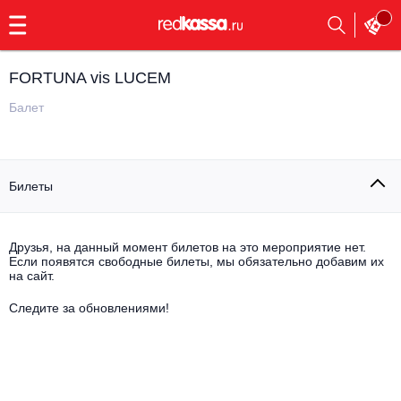
с
9:00
до
23:00
FORTUNA vis LUCEM
Заказать
обратный
Балет
звонок
Главная
Все события
Билеты
Выбрать мероприятие
Инди
Все события
Как купить
Электронная музыка
Друзья, на данный момент билетов на это мероприятие нет.
Если появятся свободные билеты, мы обязательно добавим их
на сайт.
Rap, hip-hop, RnB
Все события
Следите за обновлениями!
Контакты
Панк
Поэтический вечер
Все события
Выбрать другой город
Концерты на теплоходе
Опера