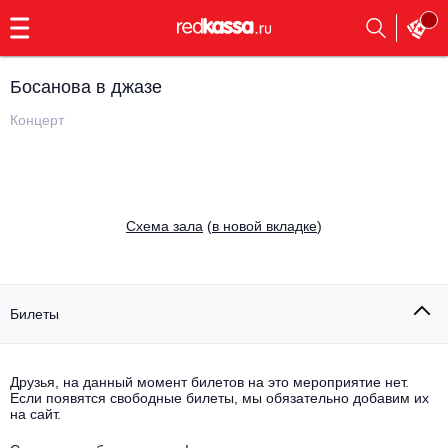
с
9:00
до
23:00
Босанова в джазе
Заказать
обратный
Концерт
звонок
Главная
Все события
Выбрать мероприятие
Инди
Cхема зала
(
в новой вкладке
)
Все события
Как купить
Электронная музыка
Rap, hip-hop, RnB
Билеты
Все события
Контакты
Панк
Поэтический вечер
Друзья, на данный момент билетов на это мероприятие нет.
Если появятся свободные билеты, мы обязательно добавим их
Все события
Выбрать другой город
Концерты на теплоходе
на сайт.
Опера