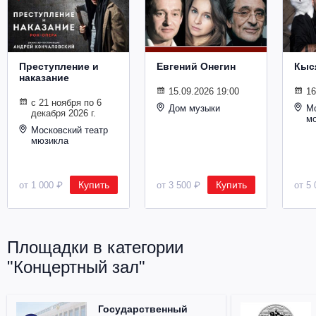
Металл
Преступление и
Евгений Онегин
Кыс
наказание
15.09.2026 19:00
16
с 21 ноября по 6
Дом музыки
Мо
декабря 2026 г.
м
Московский театр
мюзикла
Купить
Купить
от 1 000 ₽
от 3 500 ₽
от 5 
Площадки в категории
"Концертный зал"
Государственный