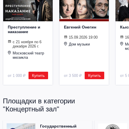
Металл
Преступление и
Евгений Онегин
Кыс
наказание
15.09.2026 19:00
16
с 21 ноября по 6
Дом музыки
Мо
декабря 2026 г.
м
Московский театр
мюзикла
Купить
Купить
от 1 000 ₽
от 3 500 ₽
от 5 
Площадки в категории
"Концертный зал"
Государственный