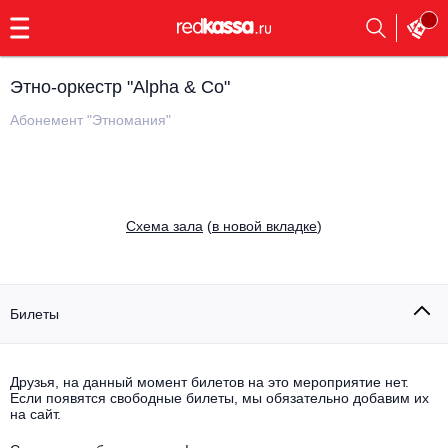
с
9:00
до
23:00
Этно-оркестр "Alpha & Co"
Заказать
обратный
Абонемент "Этномания"
звонок
Главная
Все события
Выбрать мероприятие
Инди
Cхема зала
(
в новой вкладке
)
Все события
Как купить
Электронная музыка
Rap, hip-hop, RnB
Билеты
Все события
Контакты
Панк
Поэтический вечер
Друзья, на данный момент билетов на это мероприятие нет.
Если появятся свободные билеты, мы обязательно добавим их
Все события
Выбрать другой город
Концерты на теплоходе
на сайт.
Опера