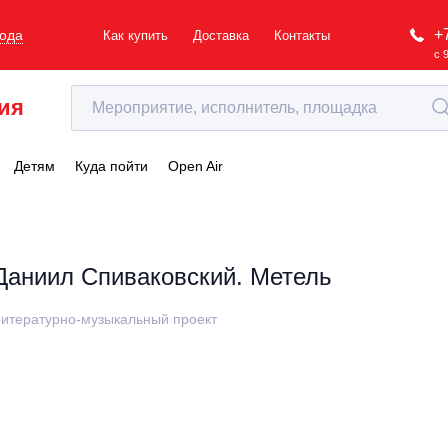
+
рода
Как купить
Доставка
Контакты
с 
ия
Детям
Куда пойти
Open Air
Даниил Спиваковский. Метель
итературно-музыкальный проект