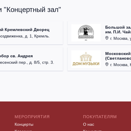
и "Концертный зал"
Большой за
ый Кремлевский Дворец
им. П.И. Ча
Воздвиженка, д. 1, Кремль.
г. Москва, 
Московский
обор св. Андрея
(Светлановс
есенский пер., д. 8/5, стр. 3.
г. Москва, К
МЕРОПРИЯТИЯ
ПОКУПАТЕЛЯМ
Концерты
О нас