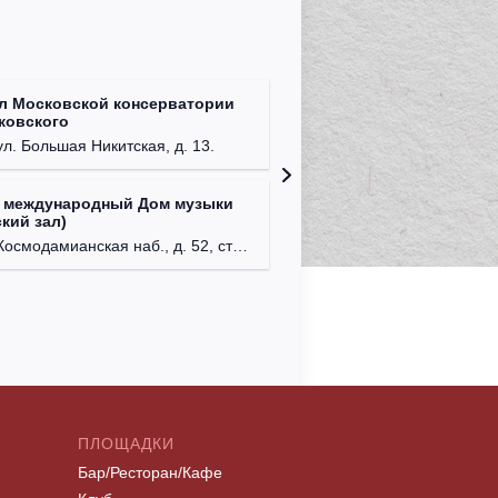
л Московской консерватории
Централ
йковского
г. Моск
ул. Большая Никитская, д. 13.
 международный Дом музыки
Клуб Ba
кий зал)
г. Моск
осмодамианская наб., д. 52, стр. 8.
ПЛОЩАДКИ
Бар/Ресторан/Кафе