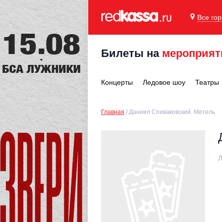
Все го
Билеты на
мероприят
Концерты
Ледовое шоу
Театры
Главная
Даниил Спиваковский. Метель
Л