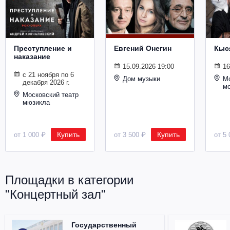
Металл
Преступление и
Евгений Онегин
Кыс
наказание
15.09.2026 19:00
16
с 21 ноября по 6
Дом музыки
Мо
декабря 2026 г.
м
Московский театр
мюзикла
Купить
Купить
от 1 000 ₽
от 3 500 ₽
от 5 
Площадки в категории
"Концертный зал"
Государственный