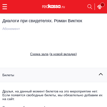
с
9:00
до
23:00
Диалоги при свидетелях. Роман Виктюк
Заказать
обратный
Абонемент
звонок
Главная
Все события
Выбрать мероприятие
Инди
Cхема зала
(
в новой вкладке
)
Все события
Как купить
Электронная музыка
Rap, hip-hop, RnB
Билеты
Все события
Контакты
Панк
Поэтический вечер
Друзья, на данный момент билетов на это мероприятие нет.
Если появятся свободные билеты, мы обязательно добавим их
Все события
Выбрать другой город
Концерты на теплоходе
на сайт.
Опера