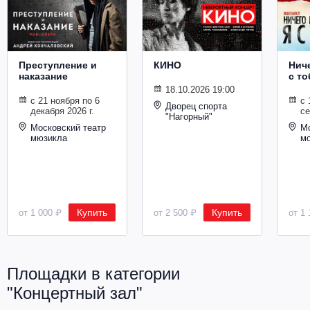
Металл
Преступление и
КИНО
Ниче
наказание
с то
18.10.2026 19:00
с 21 ноября по 6
с 
Дворец спорта
декабря 2026 г.
се
"Нагорный"
Московский театр
Мо
мюзикла
м
Купить
Купить
от 1 000 ₽
от 2 500 ₽
от 1 
Площадки в категории
"Концертный зал"