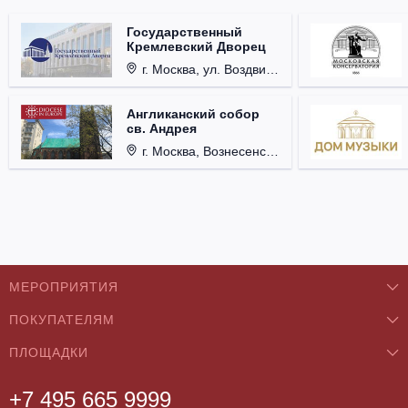
Государственный
Кремлевский Дворец
г. Москва, ул. Воздвиженка, д. 1, Кремль.
Англиканский собор
св. Андрея
г. Москва, Вознесенский пер., д. 8/5, стр. 3.
МЕРОПРИЯТИЯ
ПОКУПАТЕЛЯМ
Концерты
ПЛОЩАДКИ
О нас
Классика
+7 495 665 9999
Бар/Ресторан/Кафе
Как купить
Театры