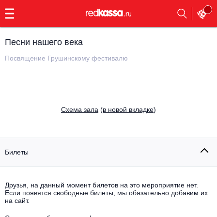
с
9:00
до
23:00
Песни нашего века
Заказать
обратный
Посвящение Грушинскому фестивалю
звонок
Главная
Все события
Выбрать мероприятие
Инди
Cхема зала
(
в новой вкладке
)
Все события
Как купить
Электронная музыка
Rap, hip-hop, RnB
Билеты
Все события
Контакты
Панк
Опера
Друзья, на данный момент билетов на это мероприятие нет.
Если появятся свободные билеты, мы обязательно добавим их
Все события
Выбрать другой город
Концерты на теплоходе
на сайт.
Известные актёры