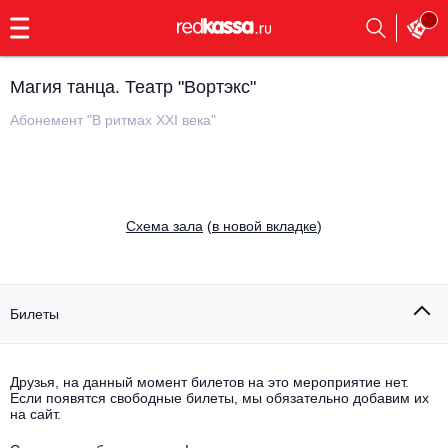
с
9:00
до
23:00
Магия танца. Театр "Вортэкс"
Заказать
обратный
Абонемент "В ритмах XXI века"
звонок
Главная
Все события
Выбрать мероприятие
Инди
Cхема зала
(
в новой вкладке
)
Все события
Как купить
Электронная музыка
Rap, hip-hop, RnB
Билеты
Все события
Контакты
Панк
Поэтический вечер
Друзья, на данный момент билетов на это мероприятие нет.
Если появятся свободные билеты, мы обязательно добавим их
Все события
Выбрать другой город
Концерты на теплоходе
на сайт.
Опера