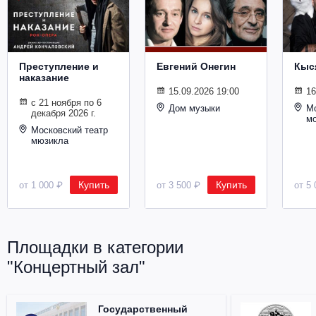
Металл
Преступление и
Евгений Онегин
Кыс
наказание
15.09.2026 19:00
16
с 21 ноября по 6
Дом музыки
Мо
декабря 2026 г.
м
Московский театр
мюзикла
Купить
Купить
от 1 000 ₽
от 3 500 ₽
от 5 
Площадки в категории
"Концертный зал"
Государственный