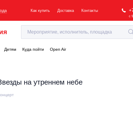
+
рода
Как купить
Доставка
Контакты
с 
ия
Детям
Куда пойти
Open Air
Звезды на утреннем небе
онцерт