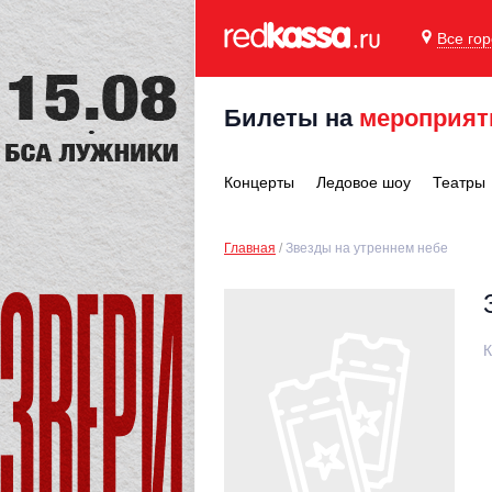
Все го
Билеты на
мероприят
Концерты
Ледовое шоу
Театры
Главная
Звезды на утреннем небе
К