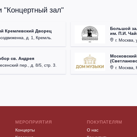
и "Концертный зал"
Большой за
ый Кремлевский Дворец
им. П.И. Ча
Воздвиженка, д. 1, Кремль.
г. Москва, 
Московский
обор св. Андрея
(Светлановс
есенский пер., д. 8/5, стр. 3.
г. Москва, К
МЕРОПРИЯТИЯ
ПОКУПАТЕЛЯМ
Концерты
О нас