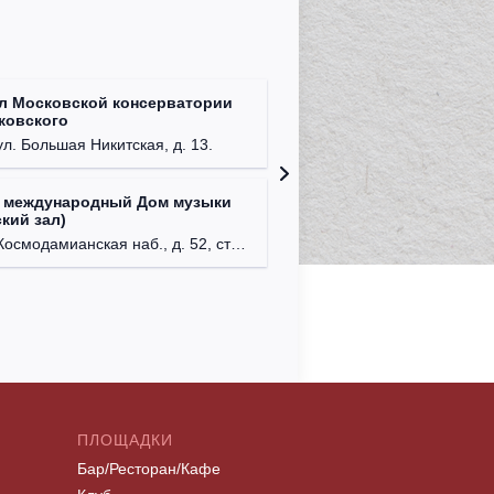
л Московской консерватории
Централ
йковского
г. Моск
ул. Большая Никитская, д. 13.
 международный Дом музыки
Клуб Ba
кий зал)
г. Моск
осмодамианская наб., д. 52, стр. 8.
ПЛОЩАДКИ
Бар/Ресторан/Кафе