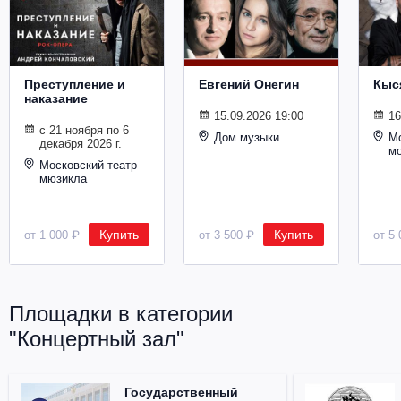
Металл
Преступление и
Евгений Онегин
Кыс
наказание
15.09.2026 19:00
16
с 21 ноября по 6
Дом музыки
Мо
декабря 2026 г.
м
Московский театр
мюзикла
Купить
Купить
от 1 000 ₽
от 3 500 ₽
от 5 
Площадки в категории
"Концертный зал"
Государственный