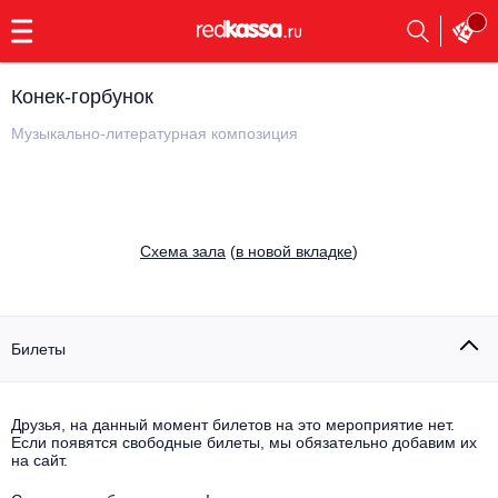
с
9:00
до
23:00
Конек-горбунок
Заказать
обратный
Музыкально-литературная композиция
звонок
Главная
Все события
Выбрать мероприятие
Инди
Cхема зала
(
в новой вкладке
)
Все события
Как купить
Электронная музыка
Rap, hip-hop, RnB
Билеты
Все события
Контакты
Панк
Поэтический вечер
Друзья, на данный момент билетов на это мероприятие нет.
Если появятся свободные билеты, мы обязательно добавим их
Все события
Выбрать другой город
Концерты на теплоходе
на сайт.
Опера