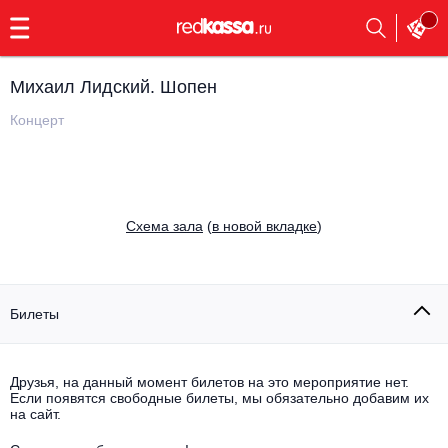
с
9:00
до
23:00
Михаил Лидский. Шопен
Заказать
обратный
Концерт
звонок
Главная
Все события
Выбрать мероприятие
Инди
Cхема зала
(
в новой вкладке
)
Все события
Как купить
Электронная музыка
Rap, hip-hop, RnB
Билеты
Все события
Контакты
Панк
Поэтический вечер
Друзья, на данный момент билетов на это мероприятие нет.
Если появятся свободные билеты, мы обязательно добавим их
Все события
Выбрать другой город
Концерты на теплоходе
на сайт.
Опера