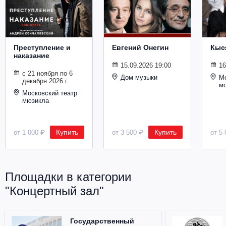
Металл
Преступление и
Евгений Онегин
Кыс
наказание
15.09.2026 19:00
16
с 21 ноября по 6
Дом музыки
Мо
декабря 2026 г.
м
Московский театр
мюзикла
Купить
Купить
от 1 000 ₽
от 3 500 ₽
от 5 
Площадки в категории
"Концертный зал"
Государственный