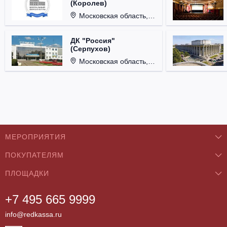
(Королев)
Московская область, г. Королёв, ул. Терешковой, д. 1.
ДК "Россия"
(Серпухов)
Московская область, г. Серпухов, ул. Советская, д. 90.
МЕРОПРИЯТИЯ
ПОКУПАТЕЛЯМ
Концерты
ПЛОЩАДКИ
О нас
Классика
+7 495 665 9999
Бар/Ресторан/Кафе
Как купить
Театры
info@redkassa.ru
Клуб
Возврат билетов
Фестивали