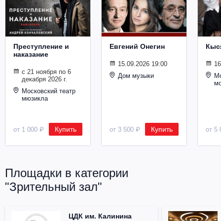
Металл
Преступление и
Евгений Онегин
Кыс
наказание
15.09.2026 19:00
16
с 21 ноября по 6
Дом музыки
Мо
декабря 2026 г.
м
Московский театр
мюзикла
Купить
Купить
от 1 000 ₽
от 3 500 ₽
от 5 
Площадки в категории
"Зрительный зал"
ЦДК им. Калинина