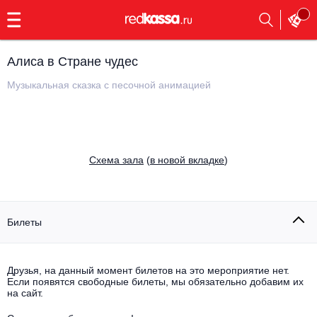
с
9:00
до
23:00
Алиса в Стране чудес
Заказать
обратный
Музыкальная сказка с песочной анимацией
звонок
Главная
Все события
Выбрать мероприятие
Инди
Cхема зала
(
в новой вкладке
)
Все события
Как купить
Электронная музыка
Rap, hip-hop, RnB
Билеты
Все события
Контакты
Панк
Поэтический вечер
Друзья, на данный момент билетов на это мероприятие нет.
Если появятся свободные билеты, мы обязательно добавим их
Все события
Выбрать другой город
Концерты на теплоходе
на сайт.
Опера