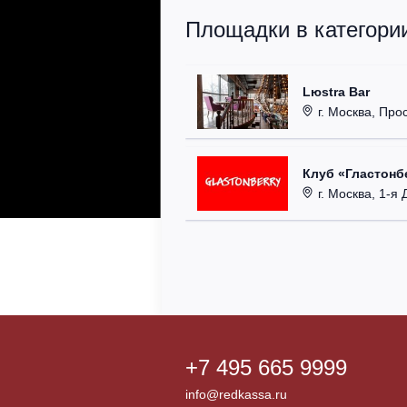
Площадки в категори
Lюstra Bar
г. Москва, Прос
Клуб «Гластонбе
г. Москва, 1-я Д
+7 495 665 9999
info@redkassa.ru