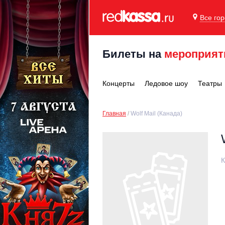
Все го
Билеты на
мероприят
Концерты
Ледовое шоу
Театры
Главная
Wolf Mail (Канада)
К