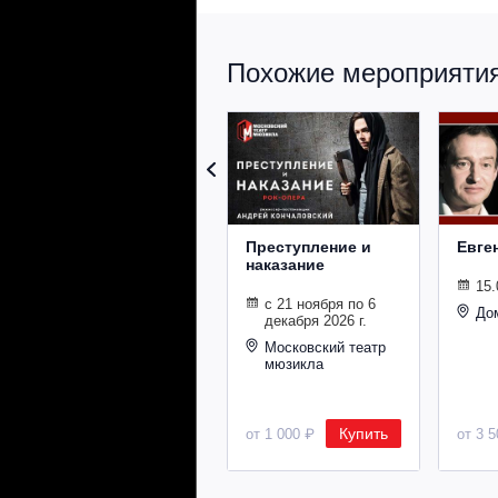
Похожие мероприятия 
Преступление и
Евге
наказание
15.
с 21 ноября по 6
До
декабря 2026 г.
Московский театр
мюзикла
Купить
от 1 000 ₽
от 3 