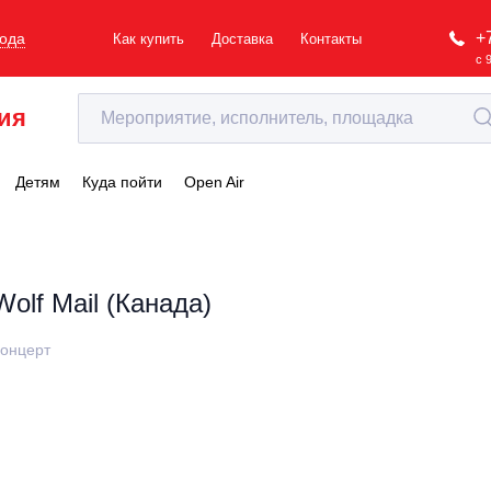
+
рода
Как купить
Доставка
Контакты
с 
ия
Детям
Куда пойти
Open Air
Wolf Mail (Канада)
онцерт