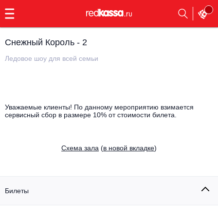
с
9:00
до
23:00
Снежный Король - 2
Заказать
обратный
Ледовое шоу для всей семьи
звонок
Главная
Все события
Выбрать мероприятие
Инди
Уважаемые клиенты! По данному мероприятию взимается
сервисный сбор в размере 10% от стоимости билета.
Все события
Как купить
Электронная музыка
Cхема зала
(
в новой вкладке
)
Rap, hip-hop, RnB
Все события
Контакты
Панк
Поэтический вечер
Билеты
Все события
Выбрать другой город
Концерты на теплоходе
Опера