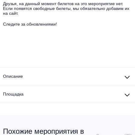
Другое для детей
Поп и эстрада
Друзья, на данный момент билетов на это мероприятие нет.
Известные актёры
Если появятся свободные билеты, мы обязательно добавим их
Все события
на сайт.
Детский концерт
Альтернатива
Комедия
Следите за обновлениями!
Детский спектакль
Классическая музыка
Все события
Творческий вечер
Детское шоу
Круиз Фест
Мюзикл, оперетта
Детский мюзикл
Open-air на ВДНХ
Балет
Описание
Джаз и блюз
Драма
Этно, фолк, кантри
Площадка
Музыкальный спектакль
Рок
Спектакль
Шансон, романс, авторская песня
Иммерсивный спектакль
Похожие мероприятия в