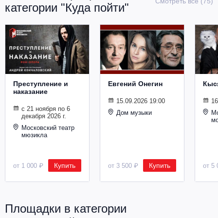
Смотреть все (75)
категории "Куда пойти"
Металл
Преступление и
Евгений Онегин
Кыс
наказание
15.09.2026 19:00
16
с 21 ноября по 6
Дом музыки
Мо
декабря 2026 г.
м
Московский театр
мюзикла
Купить
Купить
от 1 000 ₽
от 3 500 ₽
от 5 
Площадки в категории