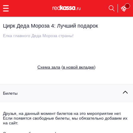
с
9:00
до
23:00
Цирк Деда Мороза 4: Лучший подарок
Заказать
обратный
Елка главного Деда Мороза страны!
звонок
Главная
Все события
Выбрать мероприятие
Инди
Cхема зала
(
в новой вкладке
)
Все события
Как купить
Электронная музыка
Rap, hip-hop, RnB
Билеты
Все события
Контакты
Панк
Поэтический вечер
Друзья, на данный момент билетов на это мероприятие нет.
Если появятся свободные билеты, мы обязательно добавим их
Все события
Выбрать другой город
Концерты на теплоходе
на сайт.
Опера