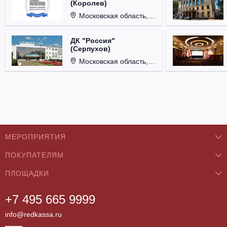
(Королев)
Московская область, г. Королёв, ул. Терешковой, д. 1.
ДК "Россия"
(Серпухов)
Московская область, г. Серпухов, ул. Советская, д. 90.
МЕРОПРИЯТИЯ
ПОКУПАТЕЛЯМ
Концерты
ПЛОЩАДКИ
О нас
Классика
+7 495 665 9999
Бар/Ресторан/Кафе
Как купить
Театры
info@redkassa.ru
Клуб
Возврат билетов
Фестивали