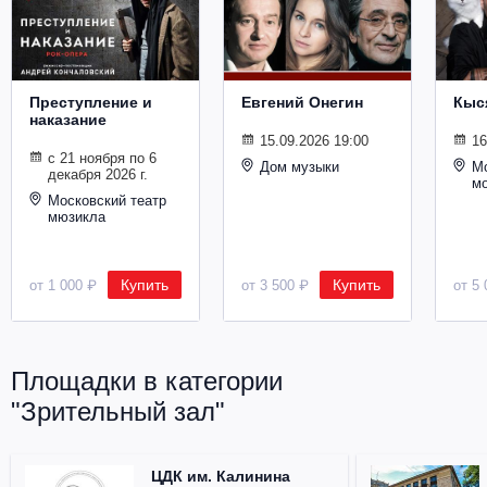
Металл
Преступление и
Евгений Онегин
Кыс
наказание
15.09.2026 19:00
16
с 21 ноября по 6
Дом музыки
Мо
декабря 2026 г.
м
Московский театр
мюзикла
Купить
Купить
от 1 000 ₽
от 3 500 ₽
от 5 
Площадки в категории
"Зрительный зал"
ЦДК им. Калинина