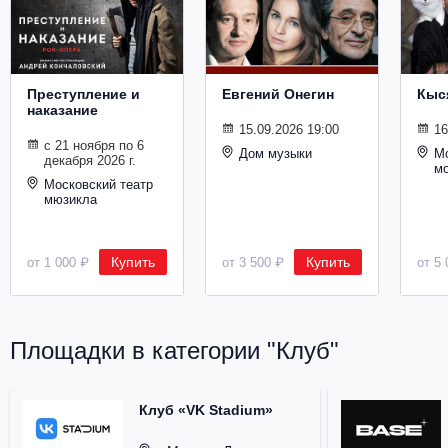
Металл
Преступление и
Евгений Онегин
Кыс
наказание
15.09.2026 19:00
16
с 21 ноября по 6
Дом музыки
Мо
декабря 2026 г.
м
Московский театр
мюзикла
Купить
Купить
от 1 000 ₽
от 3 500 ₽
от 5 
Площадки в категории "Клуб"
Клуб «VK Stadium»