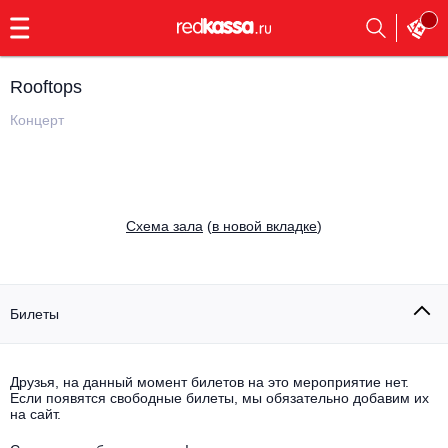
с
9:00
до
23:00
Rooftops
Заказать
обратный
Концерт
звонок
Главная
Все события
Выбрать мероприятие
Инди
Cхема зала
(
в новой вкладке
)
Все события
Как купить
Электронная музыка
Rap, hip-hop, RnB
Билеты
Все события
Контакты
Панк
Поэтический вечер
Друзья, на данный момент билетов на это мероприятие нет.
Если появятся свободные билеты, мы обязательно добавим их
Все события
Выбрать другой город
Концерты на теплоходе
на сайт.
Опера