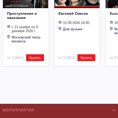
Металл
Преступление и
Евгений Онегин
Кыс
наказание
15.09.2026 19:00
16
с 21 ноября по 6
Дом музыки
Мо
декабря 2026 г.
м
Московский театр
мюзикла
Купить
Купить
от 1 000 ₽
от 3 500 ₽
от 5 
МЕРОПРИЯТИЯ