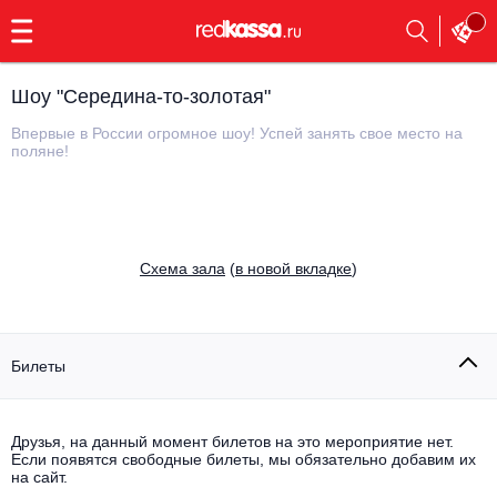
с
9:00
до
23:00
Шоу "Середина-то-золотая"
Заказать
обратный
Впервые в России огромное шоу! Успей занять свое место на
звонок
поляне!
Главная
Все события
Выбрать мероприятие
Инди
Все события
Cхема зала
(
в новой вкладке
)
Как купить
Электронная музыка
Rap, hip-hop, RnB
Все события
Билеты
Контакты
Панк
Поэтический вечер
Друзья, на данный момент билетов на это мероприятие нет.
Все события
Выбрать другой город
Концерты на теплоходе
Если появятся свободные билеты, мы обязательно добавим их
Опера
на сайт.