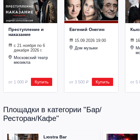
Металл
Преступление и
Евгений Онегин
Кыс
наказание
15.09.2026 19:00
16
с 21 ноября по 6
Дом музыки
Мо
декабря 2026 г.
м
Московский театр
мюзикла
Купить
Купить
от 1 000 ₽
от 3 500 ₽
от 5 
Площадки в категории "Бар/
Ресторан/Кафе"
Lюstra Bar