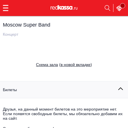
с
9:00
до
23:00
Moscow Super Band
Заказать
обратный
Концерт
звонок
Главная
Все события
Выбрать мероприятие
Инди
Cхема зала
(
в новой вкладке
)
Все события
Как купить
Электронная музыка
Rap, hip-hop, RnB
Билеты
Все события
Контакты
Панк
Поэтический вечер
Друзья, на данный момент билетов на это мероприятие нет.
Если появятся свободные билеты, мы обязательно добавим их
Все события
Выбрать другой город
Концерты на теплоходе
на сайт.
Опера