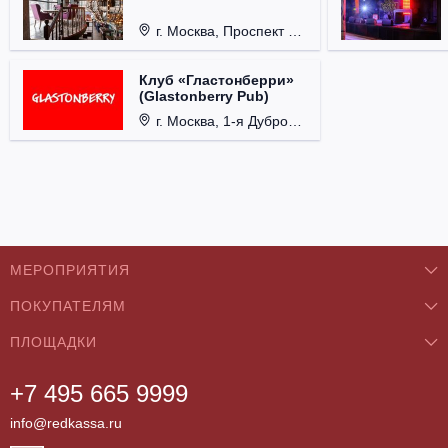
г. Москва, Проспект 60-летия Октября, д. 27.
Клуб «Гластонберри»
(Glastonberry Pub)
г. Москва, 1-я Дубровская ул., д. 13А, стр. 1.
МЕРОПРИЯТИЯ
ПОКУПАТЕЛЯМ
Концерты
ПЛОЩАДКИ
О нас
Классика
+7 495 665 9999
Бар/Ресторан/Кафе
Как купить
Театры
info@redkassa.ru
Клуб
Возврат билетов
Фестивали