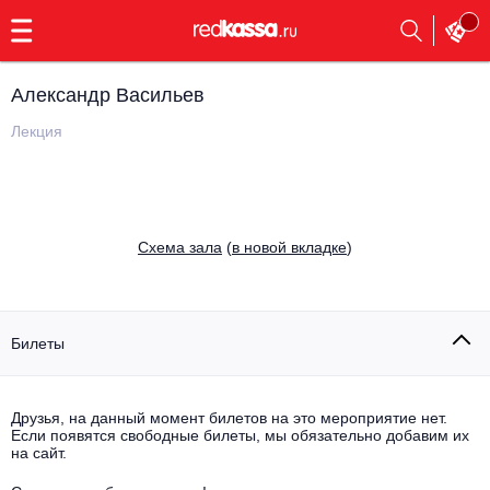
с
9:00
до
23:00
Александр Васильев
Заказать
обратный
Лекция
звонок
Главная
Все события
Выбрать мероприятие
Инди
Cхема зала
(
в новой вкладке
)
Все события
Как купить
Электронная музыка
Rap, hip-hop, RnB
Билеты
Все события
Контакты
Панк
Поэтический вечер
Друзья, на данный момент билетов на это мероприятие нет.
Если появятся свободные билеты, мы обязательно добавим их
Все события
Выбрать другой город
Концерты на теплоходе
на сайт.
Опера