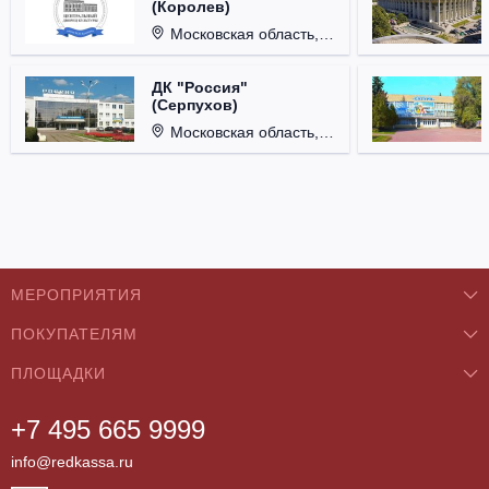
(Королев)
Московская область, г. Королёв, ул. Терешковой, д. 1.
ДК "Россия"
(Серпухов)
Московская область, г. Серпухов, ул. Советская, д. 90.
МЕРОПРИЯТИЯ
ПОКУПАТЕЛЯМ
Концерты
ПЛОЩАДКИ
О нас
Классика
+7 495 665 9999
Бар/Ресторан/Кафе
Как купить
Театры
info@redkassa.ru
Клуб
Возврат билетов
Фестивали