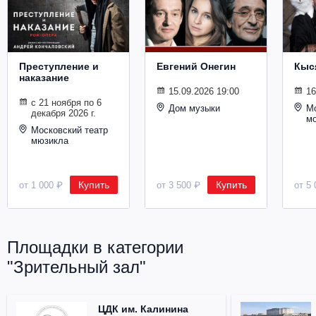
Металл
Преступление и
Евгений Онегин
Кыс
наказание
15.09.2026 19:00
16
с 21 ноября по 6
Дом музыки
Мо
декабря 2026 г.
м
Московский театр
мюзикла
Купить
Купить
от 1 000 ₽
от 3 500 ₽
от 5 
Площадки в категории
"Зрительный зал"
ЦДК им. Калинина