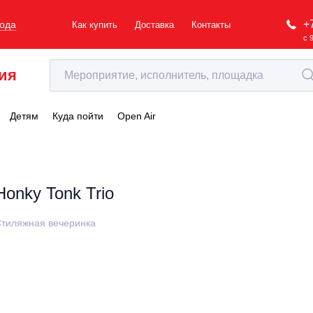
+
рода
Как купить
Доставка
Контакты
с 
ия
Детям
Куда пойти
Open Air
Honky Tonk Trio
тиляжная вечеринка