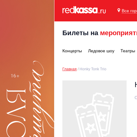
Все го
Билеты на
мероприят
Концерты
Ледовое шоу
Театры
Главная
Honky Tonk Trio
С