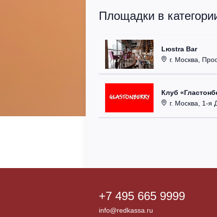
Площадки в категори
Lюstra Bar
г. Москва, Прос
Клуб «Гластонбе
г. Москва, 1-я Д
+7 495 665 9999
info@redkassa.ru