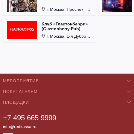
г. Москва, Проспект 60-летия Октября, д. 27.
Клуб «Гластонберри»
(Glastonberry Pub)
г. Москва, 1-я Дубровская ул., д. 13А, стр. 1.
МЕРОПРИЯТИЯ
ПОКУПАТЕЛЯМ
Концерты
ПЛОЩАДКИ
О нас
Классика
+7 495 665 9999
Бар/Ресторан/Кафе
Как купить
Театры
info@redkassa.ru
Клуб
Возврат билетов
Фестивали