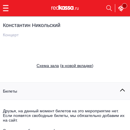
с
9:00
до
23:00
Константин Никольский
Заказать
обратный
Концерт
звонок
Главная
Все события
Выбрать мероприятие
Инди
Cхема зала
(
в новой вкладке
)
Все события
Как купить
Электронная музыка
Rap, hip-hop, RnB
Билеты
Все события
Контакты
Панк
Поэтический вечер
Друзья, на данный момент билетов на это мероприятие нет.
Если появятся свободные билеты, мы обязательно добавим их
Все события
Выбрать другой город
Концерты на теплоходе
на сайт.
Опера