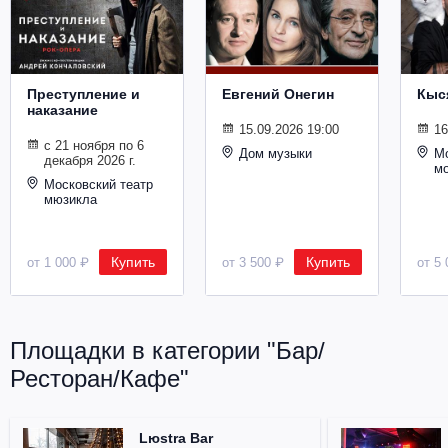
Металл
Преступление и
Евгений Онегин
Кыс
наказание
15.09.2026 19:00
16
с 21 ноября по 6
Дом музыки
Мо
декабря 2026 г.
м
Московский театр
мюзикла
Купить
Купить
от 1 000 ₽
от 3 500 ₽
от 5 
Площадки в категории "Бар/
Ресторан/Кафе"
Lюstra Bar