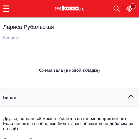
с
9:00
до
23:00
Лариса Рубальская
Заказать
обратный
Концерт
звонок
Главная
Все события
Выбрать мероприятие
Инди
Cхема зала
(
в новой вкладке
)
Все события
Как купить
Электронная музыка
Rap, hip-hop, RnB
Билеты
Все события
Контакты
Панк
Поэтический вечер
Друзья, на данный момент билетов на это мероприятие нет.
Если появятся свободные билеты, мы обязательно добавим их
Все события
Выбрать другой город
Концерты на теплоходе
на сайт.
Опера