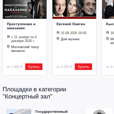
Металл
Преступление и
Евгений Онегин
Кыс
наказание
15.09.2026 19:00
16
с 21 ноября по 6
Дом музыки
Мо
декабря 2026 г.
м
Московский театр
мюзикла
Купить
Купить
от 1 000 ₽
от 3 500 ₽
от 5 
Площадки в категории
"Концертный зал"
Государственный