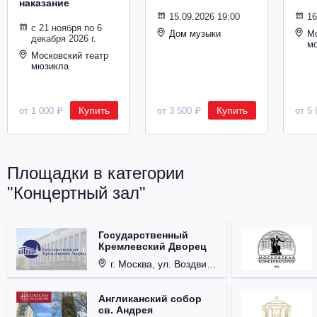
наказание
Металл
15.09.2026 19:00
16
с 21 ноября по 6
Дом музыки
Мо
декабря 2026 г.
м
Московский театр
мюзикла
Купить
Купить
от 1 000 ₽
от 3 500 ₽
от 5 
Площадки в категории
"Концертный зал"
Государственный
Кремлевский Дворец
г. Москва, ул. Воздвиженка, д. 1, Кремль.
Англиканский собор
св. Андрея