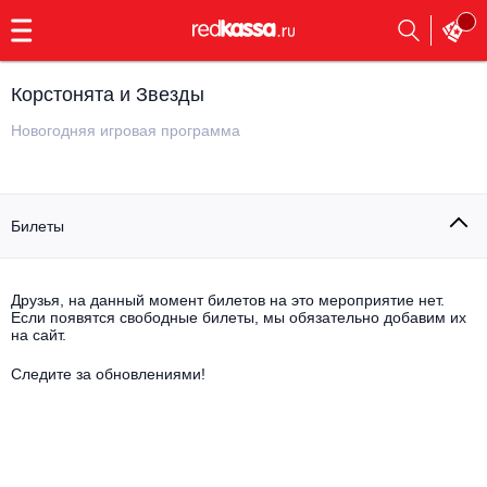
с
9:00
до
23:00
Корстонята и Звезды
Заказать
обратный
Новогодняя игровая программа
звонок
Главная
Все события
Билеты
Выбрать мероприятие
Инди
Все события
Как купить
Электронная музыка
Друзья, на данный момент билетов на это мероприятие нет.
Если появятся свободные билеты, мы обязательно добавим их
на сайт.
Rap, hip-hop, RnB
Все события
Следите за обновлениями!
Контакты
Панк
Поэтический вечер
Все события
Выбрать другой город
Концерты на теплоходе
Опера