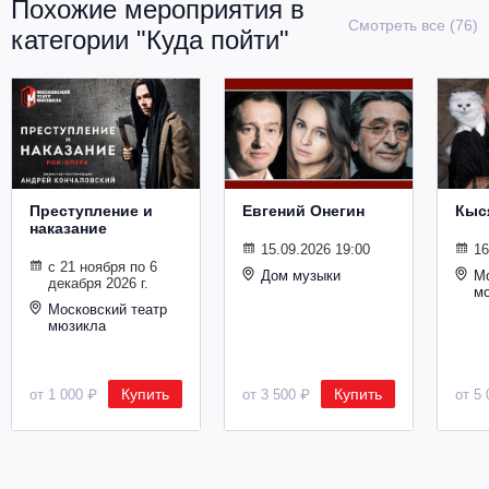
Похожие мероприятия в
Металл
Смотреть все (76)
категории "Куда пойти"
Преступление и
Евгений Онегин
Кыс
наказание
15.09.2026 19:00
16
с 21 ноября по 6
Дом музыки
Мо
декабря 2026 г.
м
Московский театр
мюзикла
Купить
Купить
от 1 000 ₽
от 3 500 ₽
от 5 