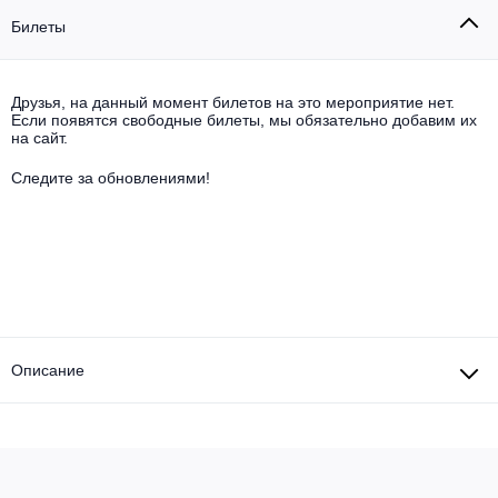
Другое для детей
Поп и эстрада
Известные актёры
Билеты
Все события
Детский концерт
Альтернатива
Комедия
Друзья, на данный момент билетов на это мероприятие нет.
Детский спектакль
Если появятся свободные билеты, мы обязательно добавим их
Классическая музыка
Все события
Творческий вечер
на сайт.
Детское шоу
Следите за обновлениями!
Круиз Фест
Мюзикл, оперетта
Детский мюзикл
Open-air на ВДНХ
Балет
Джаз и блюз
Драма
Этно, фолк, кантри
Музыкальный спектакль
Описание
Рок
Спектакль
Шансон, романс, авторская песня
Иммерсивный спектакль