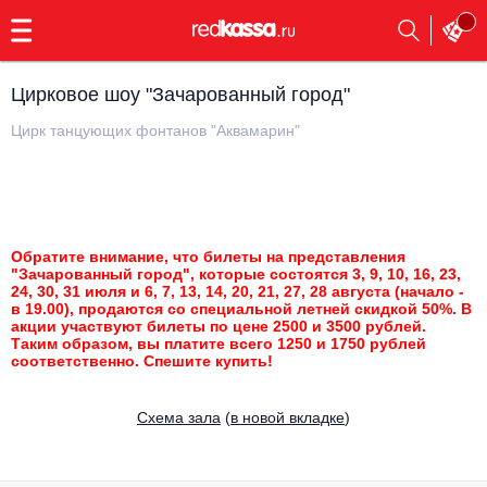
с
9:00
до
23:00
Цирковое шоу "Зачарованный город"
Заказать
обратный
Цирк танцующих фонтанов "Аквамарин"
звонок
Главная
Все события
Выбрать мероприятие
Инди
Обратите внимание, что билеты на представления
Все события
"Зачарованный город", которые состоятся 3, 9, 10, 16, 23,
Как купить
Электронная музыка
24, 30, 31 июля и 6, 7, 13, 14, 20, 21, 27, 28 августа (начало -
в 19.00), продаются со специальной летней скидкой 50%. В
акции участвуют билеты по цене 2500 и 3500 рублей.
Rap, hip-hop, RnB
Таким образом, вы платите всего 1250 и 1750 рублей
Все события
соответственно. Спешите купить!
Контакты
Панк
Поэтический вечер
Cхема зала
(
в новой вкладке
)
Все события
Выбрать другой город
Концерты на теплоходе
Опера