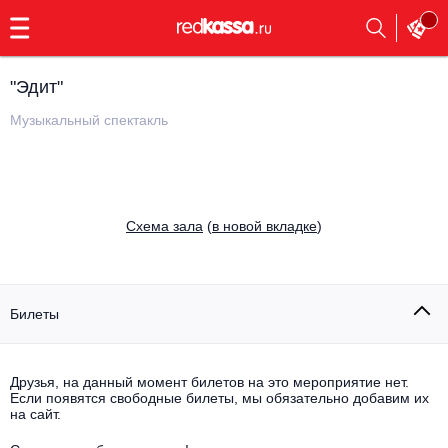
с
9:00
до
23:00
"Эдит"
Заказать
обратный
Музыкальный спектакль
звонок
Главная
Все события
Выбрать мероприятие
Инди
Cхема зала
(
в новой вкладке
)
Все события
Как купить
Электронная музыка
Rap, hip-hop, RnB
Билеты
Все события
Контакты
Панк
Поэтический вечер
Друзья, на данный момент билетов на это мероприятие нет.
Если появятся свободные билеты, мы обязательно добавим их
Все события
Выбрать другой город
Концерты на теплоходе
на сайт.
Опера