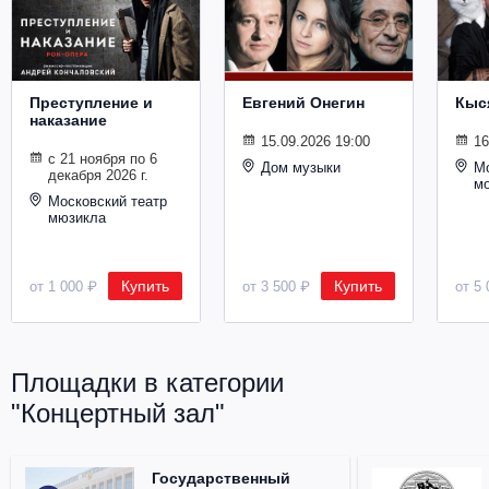
Металл
Преступление и
Евгений Онегин
Кыс
наказание
15.09.2026 19:00
16
с 21 ноября по 6
Дом музыки
Мо
декабря 2026 г.
м
Московский театр
мюзикла
Купить
Купить
от 1 000 ₽
от 3 500 ₽
от 5 
Площадки в категории
"Концертный зал"
Государственный