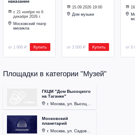
наказание
Металл
15.09.2026 19:00
16
с 21 ноября по 6
Дом музыки
Мо
декабря 2026 г.
м
Московский театр
мюзикла
Купить
Купить
от 1 000 ₽
от 3 500 ₽
от 5 
Площадки в категории "Музей"
ГКЦМ "Дом Высоцкого
на Таганке"
г. Москва, ул. Высоцкого, д. 3.
Московский
планетарий
г. Москва, ул. Садовая-Кудринская, д. 5, стр. 1.