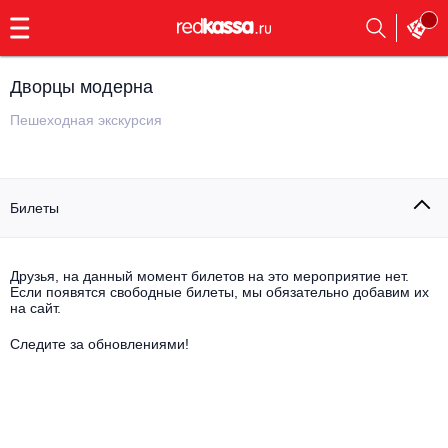
с
9:00
до
23:00
Дворцы модерна
Заказать
обратный
Пешеходная экскурсия
звонок
Главная
Все события
Билеты
Выбрать мероприятие
Инди
Все события
Как купить
Электронная музыка
Друзья, на данный момент билетов на это мероприятие нет.
Если появятся свободные билеты, мы обязательно добавим их
на сайт.
Rap, hip-hop, RnB
Все события
Следите за обновлениями!
Контакты
Панк
Поэтический вечер
Все события
Выбрать другой город
Концерты на теплоходе
Опера