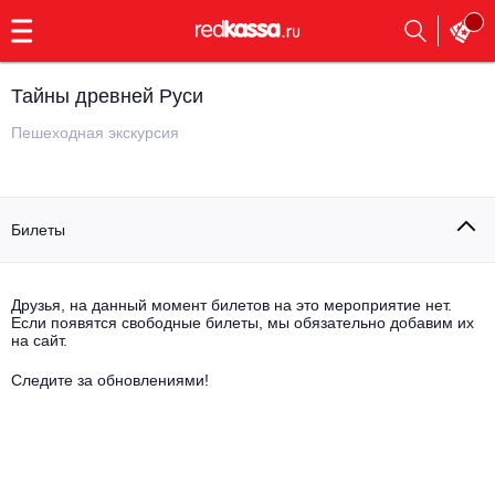
с
9:00
до
23:00
Тайны древней Руси
Заказать
обратный
Пешеходная экскурсия
звонок
Главная
Все события
Билеты
Выбрать мероприятие
Инди
Все события
Как купить
Электронная музыка
Друзья, на данный момент билетов на это мероприятие нет.
Если появятся свободные билеты, мы обязательно добавим их
на сайт.
Rap, hip-hop, RnB
Все события
Следите за обновлениями!
Контакты
Панк
Поэтический вечер
Все события
Выбрать другой город
Концерты на теплоходе
Опера