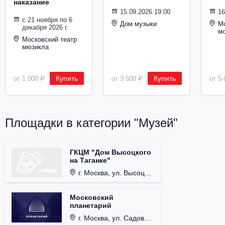
наказание
Металл
15.09.2026 19:00
16
с 21 ноября по 6
Дом музыки
Мо
декабря 2026 г.
м
Московский театр
мюзикла
Купить
Купить
от 1 000 ₽
от 3 500 ₽
от 5 
Площадки в категории "Музей"
ГКЦМ "Дом Высоцкого
на Таганке"
г. Москва, ул. Высоцкого, д. 3.
Московский
планетарий
г. Москва, ул. Садовая-Кудринская, д. 5, стр. 1.