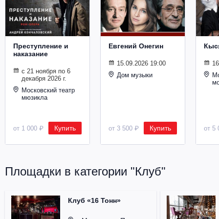
Металл
Преступление и
Евгений Онегин
Кыс
наказание
15.09.2026 19:00
16
с 21 ноября по 6
Дом музыки
Мо
декабря 2026 г.
м
Московский театр
мюзикла
Купить
Купить
от 1 000 ₽
от 3 500 ₽
от 5 
Площадки в категории "Клуб"
Клуб «16 Тонн»