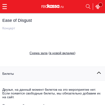
с
9:00
до
23:00
Ease of Disgust
Заказать
обратный
Концерт
звонок
Главная
Все события
Выбрать мероприятие
Инди
Cхема зала
(
в новой вкладке
)
Все события
Как купить
Электронная музыка
Rap, hip-hop, RnB
Билеты
Все события
Контакты
Панк
Поэтический вечер
Друзья, на данный момент билетов на это мероприятие нет.
Если появятся свободные билеты, мы обязательно добавим их
Все события
Выбрать другой город
Концерты на теплоходе
на сайт.
Опера