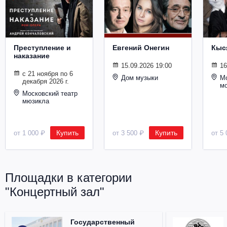
Металл
Преступление и
Евгений Онегин
Кыс
наказание
15.09.2026 19:00
16
с 21 ноября по 6
Дом музыки
Мо
декабря 2026 г.
м
Московский театр
мюзикла
Купить
Купить
от 1 000 ₽
от 3 500 ₽
от 5 
Площадки в категории
"Концертный зал"
Государственный