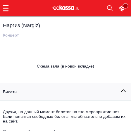
с
9:00
до
23:00
Наргиз (Nargiz)
Заказать
обратный
Концерт
звонок
Главная
Все события
Выбрать мероприятие
Инди
Cхема зала
(
в новой вкладке
)
Все события
Как купить
Электронная музыка
Rap, hip-hop, RnB
Билеты
Все события
Контакты
Панк
Поэтический вечер
Друзья, на данный момент билетов на это мероприятие нет.
Если появятся свободные билеты, мы обязательно добавим их
Все события
Выбрать другой город
Концерты на теплоходе
на сайт.
Опера